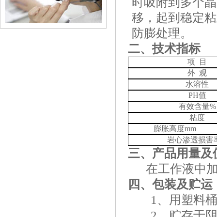
时吸附到多个晶
移，起到稳定粘
防膨处理。
二、技术指标
项
目
外
观
水溶性
PH
值
有效含量
%
粘度
膨胀高度
mm
岩心渗透损害
三、产品用量及
在工作液中
四、包装及贮运
1、用塑料
2、贮存于