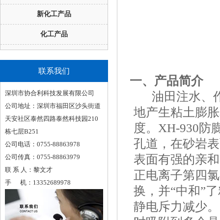
新化工产品
化工产品
联系我们
一、产品简介
深圳市协合利科技发展有限公司
油田注水、
公司地址：
深圳市福田区沙头街道
地产生粘土膨胀
天安社区泰然四路泰然科技园210
度。
XH-930
防
栋七层B251
孔道，在砂岩表
公司电话：0755-88863978
表面有强的亲和
公司传真：0755-88863979
联 系 人：黎文才
正电离子第四氯
手 机：13352689978
换，并
“
中和
”
了
静电斥力减少。